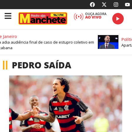
OUÇA AGORA
AO VIVO
 Janeiro
Políti
a adia audiência final de caso de estupro coletivo em
Aparta
abana
PEDRO SAÍDA