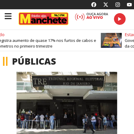
OUÇA AGORA
AO VIVO
do
Esta
egistra aumento de quase 17% nos furtos de cabos e
Gover
metros no primeiro trimestre
da co
PÚBLICAS