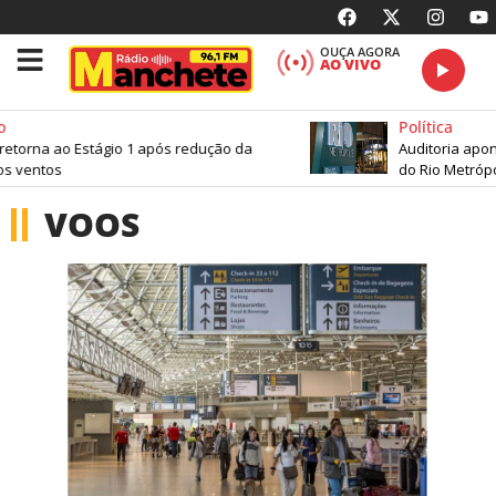
OUÇA AGORA
AO VIVO
Política
orna ao Estágio 1 após redução da
Auditoria aponta 
entos
do Rio Metrópole
VOOS