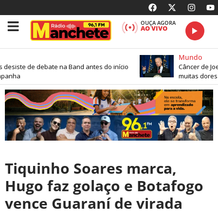
OUÇA AGORA
AO VIVO
Mundo
esiste de debate na Band antes do início
Câncer de Joe 
panha
muitas dores
Tiquinho Soares marca,
Hugo faz golaço e Botafogo
vence Guaraní de virada