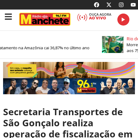
OUÇA AGORA
AO VIVO
Rio de
Morre 
amento na Amazônia cai 36,87% no último ano
aos 75
Secretaria Transportes de
São Gonçalo realiza
operação de fiscalização em